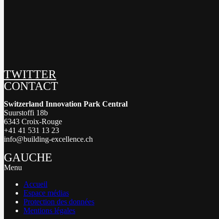
TWITTER
CONTACT
Switzerland Innovation Park Central
Suurstoffi 18b
6343 Croix-Rouge
+41 41 531 13 23
info@building-excellence.ch
GAUCHE
Menu
Accueil
Espace médias
Protection des données
Mentions légales