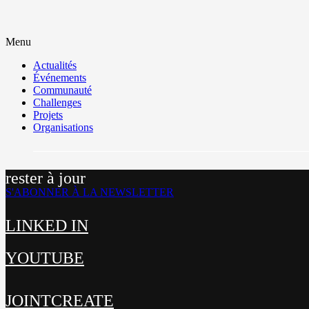
Menu
Actualités
Événements
Communauté
Challenges
Projets
Organisations
rester à jour
S'ABONNER À LA NEWSLETTER
LINKED IN
YOUTUBE
JOINTCREATE