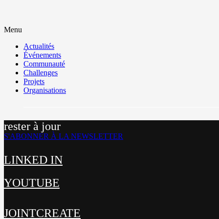
Menu
Actualités
Événements
Communauté
Challenges
Projets
Organisations
rester à jour
S'ABONNER À LA NEWSLETTER
LINKED IN
YOUTUBE
JOINTCREATE