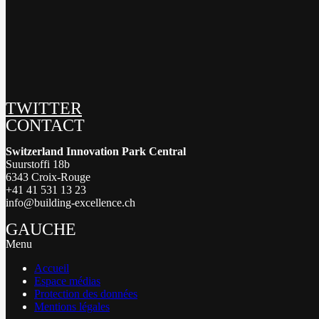
TWITTER
CONTACT
Switzerland Innovation Park Central
Suurstoffi 18b
6343 Croix-Rouge
+41 41 531 13 23
info@building-excellence.ch
GAUCHE
Menu
Accueil
Espace médias
Protection des données
Mentions légales