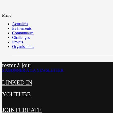
Menu
Actualités
Événements
Communauté
Challenges
Projets
Organisations
rester à jour
S'ABONNER À LA NEWSLETTER
LINKED IN
YOUTUBE
JOINTCREATE