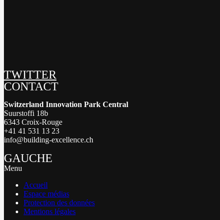
TWITTER
CONTACT
Switzerland Innovation Park Central
Suurstoffi 18b
6343 Croix-Rouge
+41 41 531 13 23
info@building-excellence.ch
GAUCHE
Menu
Accueil
Espace médias
Protection des données
Mentions légales