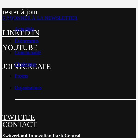
rester à jour
S'ABONNER À LA NEWSLETTER
Menu
Actualités
LINKED IN
Événements
YOUTUBE
Communauté
Challenges
JOINTCREATE
Projets
Organisations
TWITTER
CONTACT
Switzerland Innovation Park Central