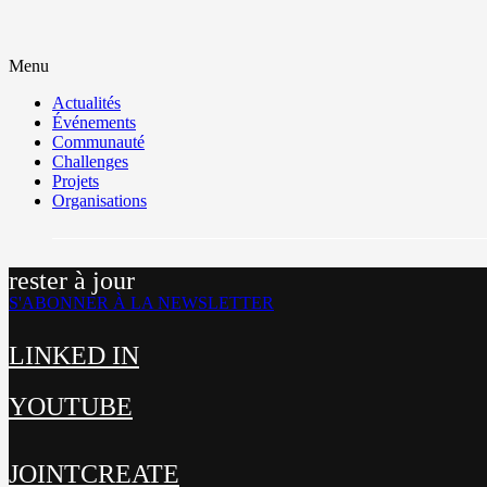
Menu
Actualités
Événements
Communauté
Challenges
Projets
Organisations
rester à jour
S'ABONNER À LA NEWSLETTER
LINKED IN
YOUTUBE
JOINTCREATE