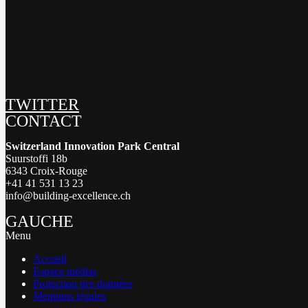
TWITTER
CONTACT
Switzerland Innovation Park Central
Suurstoffi 18b
6343 Croix-Rouge
+41 41 531 13 23
info@building-excellence.ch
GAUCHE
Menu
Accueil
Espace médias
Protection des données
Mentions légales