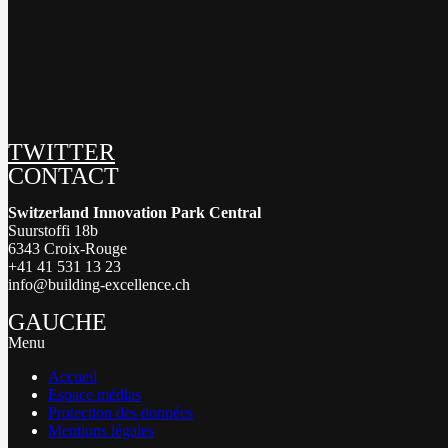
TWITTER
CONTACT
Switzerland Innovation Park Central
Suurstoffi 18b
6343 Croix-Rouge
+41 41 531 13 23
info@building-excellence.ch
GAUCHE
Menu
Accueil
Espace médias
Protection des données
Mentions légales