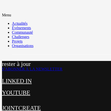
Menu
Actualités
Événements
Communauté
Challenges
Projets
Organisations
rester à jour
S'ABONNER À LA NEWSLETTER
LINKED IN
YOUTUBE
JOINTCREATE