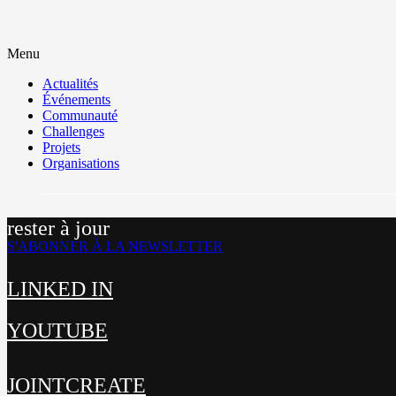
Menu
Actualités
Événements
Communauté
Challenges
Projets
Organisations
rester à jour
S'ABONNER À LA NEWSLETTER
LINKED IN
YOUTUBE
JOINTCREATE