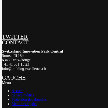
TWITTER
CONTACT
Switzerland Innovation Park Central
Suurstoffi 18b
6343 Croix-Rouge
+41 41 531 13 23
info@building-excellence.ch
GAUCHE
Menu
Accueil
Espace médias
Protection des données
Mentions légales