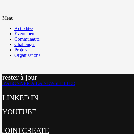
Menu
Actualités
Événements
Communauté
Challenges
Projets
Organisations
rester à jour
S'ABONNER À LA NEWSLETTER
LINKED IN
YOUTUBE
JOINTCREATE