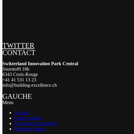
TWITTER
CONTACT
Switzerland Innovation Park Central
Suurstoffi 18b
6343 Croix-Rouge
+41 41 531 13 23
info@building-excellence.ch
GAUCHE
Menu
Accueil
Espace médias
Protection des données
Mentions légales