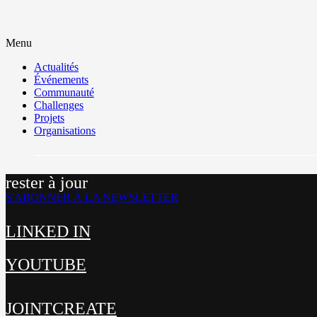
Menu
Actualités
Événements
Communauté
Challenges
Projets
Organisations
rester à jour
S'ABONNER À LA NEWSLETTER
LINKED IN
YOUTUBE
JOINTCREATE