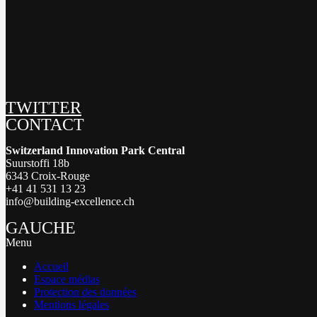
TWITTER
CONTACT
Switzerland Innovation Park Central
Suurstoffi 18b
6343 Croix-Rouge
+41 41 531 13 23
info@building-excellence.ch
GAUCHE
Menu
Accueil
Espace médias
Protection des données
Mentions légales