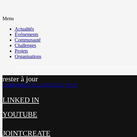
Menu
Actualités
Événements
Communauté
Challenges
Projets
Organisations
rester à jour
S'ABONNER À LA NEWSLETTER
LINKED IN
YOUTUBE
JOINTCREATE