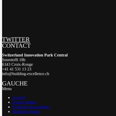
TWITTER
CONTACT
Switzerland Innovation Park Central
Suurstoffi 18b
6343 Croix-Rouge
+41 41 531 13 23
info@building-excellence.ch
GAUCHE
Menu
Accueil
Espace médias
Protection des données
Mentions légales